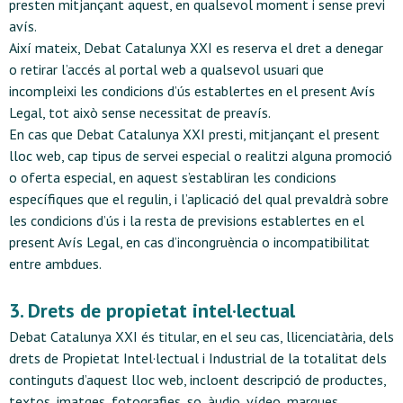
presten mitjançant aquest, en qualsevol moment i sense previ
avís.
Així mateix, Debat Catalunya XXI es reserva el dret a denegar
o retirar l’accés al portal web a qualsevol usuari que
incompleixi les condicions d’ús establertes en el present Avís
Legal, tot això sense necessitat de preavís.
En cas que Debat Catalunya XXI presti, mitjançant el present
lloc web, cap tipus de servei especial o realitzi alguna promoció
o oferta especial, en aquest s’establiran les condicions
específiques que el regulin, i l’aplicació del qual prevaldrà sobre
les condicions d’ús i la resta de previsions establertes en el
present Avís Legal, en cas d’incongruència o incompatibilitat
entre ambdues.
3. Drets de propietat intel·lectual
Debat Catalunya XXI és titular, en el seu cas, llicenciatària, dels
drets de Propietat Intel·lectual i Industrial de la totalitat dels
continguts d’aquest lloc web, incloent descripció de productes,
textos, imatges, fotografies, so, àudio, vídeo, marques,