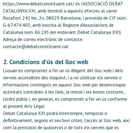
https://www.debatconstituent.cat/ és l’ASSOCIACIÓ DEBAT
CATALUNYA XXI, amb domicili a aquests efectes al carrer
Rocafort 242 bis, 2n, 08029 Barcelona, i proveïda de CIF núm.
G-67.474.403, amb inscrita al Registre d’Associacions de
Catalunya núm. 66.195 (en endavant Debat Catalunya XXI)
Adreça de correu electrònic de contacte:
contacte@debatconstituent.cat
2. Condicions d’ús del lloc web
L’usuari es compromet a fer un ús diligent del lloc web i dels
serveis accessibles des d’aquest, i a no utilitzar els serveis o
informacions continguts en aquest lloc web per desenvolupar
activitats contràries a les lleis, la moral i les bones costums,
l’ordre públic i, en general, es compromet a fer un ús conforme
al present Avís Legal.
Debat Catalunya XXI podrà interrompre, temporal o
definitivament, segons el seu bon criteri, l’accés al lloc web, així
com la prestació de qualsevol o de tots els serveis que es