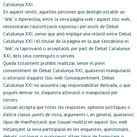
Catalunya XXI.
En aquest sentit, aquelles persones que desitgin establir un
“link” o hiperenllaç entre la seva pàgina web i aquest lloc web,
necessitaran l’autorització expressa i per escrit de Debat
Catalunya XXI, sense que això impliqui una relació entre Debat
Catalunya XXI i el titular de la pàgina en la que s’estableixi el
“link”, ni l’aprovació o acceptació, per part de Debat Catalunya
XXI, dels seus continguts o serveis.
Queda totalment prohibit realitzar, sense el previ
consentiment de Debat Catalunya XXI, qualsevol manipulació
o alteració d’aquest lloc web. Conseqüentment, Debat
Catalunya XXI no assumirà cap responsabilitat derivada, o que
pogués derivar-se, d’aquesta alteració o manipulació per
tercers.
L’usuari accepta que totes les respostes, opinions polítiques o
d’altra classe, punts de vista, arguments i, en general, qualsevol
tipus de manifestació que l’usuari realitzi en aquest lloc web
mitjançant la seva participació en les enquestes, qüestionaris,
debats, col·loquis o qualssevol altres tipus de formularis o