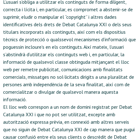
L’usuari s’obliga a utilitzar els continguts de forma diligent,
correcta i lícita i, en particular, es compromet a abstenir-se de
suprimir, eludir o manipular el “copyright” i altres dades
identificatives dels drets de Debat Catalunya XXI o dels seus
titulars incorporats als continguts, així com els dispositius
tècnics de protecció o qualssevol mecanismes d’informació que
poguessin incloure’s en els continguts. Així mateix, l’usuari
s’abstindrà d’utilitzar els continguts web i, en particular, la
informació de qualsevol classe obtinguda mitjançant el lloc
web per remetre publicitat, comunicacions amb finalitats
comercials, missatges no sol·licitats dirigits a una pluralitat de
persones amb independència de la seva finalitat, així com de
comercialitzar o divulgar de qualsevol manera aquesta
informació.
El lloc web correspon a un nom de domini registrat per Debat
Catalunya XXI i que no pot ser utilitzat, excepte amb
autorització expressa prèvia, en connexió amb altres serveis
que no siguin de Debat Catalunya XXI de cap manera que pugui
causar confusió entre els seus clients o descrèdit de Debat