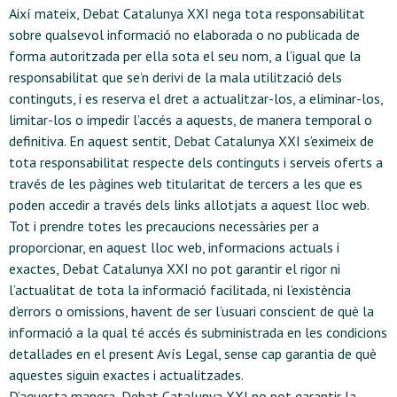
Així mateix, Debat Catalunya XXI nega tota responsabilitat
sobre qualsevol informació no elaborada o no publicada de
forma autoritzada per ella sota el seu nom, a l’igual que la
responsabilitat que se’n derivi de la mala utilització dels
continguts, i es reserva el dret a actualitzar-los, a eliminar-los,
limitar-los o impedir l’accés a aquests, de manera temporal o
definitiva. En aquest sentit, Debat Catalunya XXI s’eximeix de
tota responsabilitat respecte dels continguts i serveis oferts a
través de les pàgines web titularitat de tercers a les que es
poden accedir a través dels links allotjats a aquest lloc web.
Tot i prendre totes les precaucions necessàries per a
proporcionar, en aquest lloc web, informacions actuals i
exactes, Debat Catalunya XXI no pot garantir el rigor ni
l’actualitat de tota la informació facilitada, ni l’existència
d’errors o omissions, havent de ser l’usuari conscient de què la
informació a la qual té accés és subministrada en les condicions
detallades en el present Avís Legal, sense cap garantia de què
aquestes siguin exactes i actualitzades.
D’aquesta manera, Debat Catalunya XXI no pot garantir la