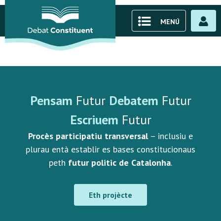
MENÚ
Pensam
Futur
Debatem
Futur
Escriuem
Futur
Procès participatiu transversal
– inclusiu e
plurau entà establir es bases constitucionaus
peth
futur politic de Catalonha
.
Eth projècte